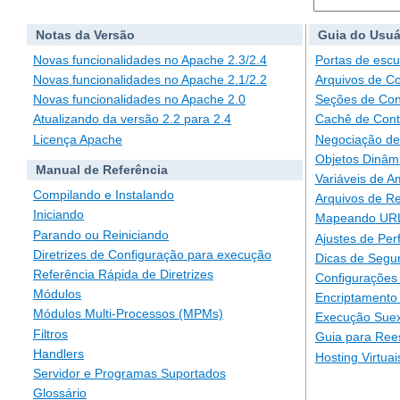
Notas da Versão
Guia do Usuá
Novas funcionalidades no Apache 2.3/2.4
Portas de escu
Novas funcionalidades no Apache 2.1/2.2
Arquivos de C
Novas funcionalidades no Apache 2.0
Seções de Con
Atualizando da versão 2.2 para 2.4
Cachê de Con
Licença Apache
Negociação de
Objetos Dinâm
Manual de Referência
Variáveis de A
Compilando e Instalando
Arquivos de Re
Iniciando
Mapeando URLs
Parando ou Reiniciando
Ajustes de Pe
Diretrizes de Configuração para execução
Dicas de Segu
Referência Rápida de Diretrizes
Configurações 
Módulos
Encriptamento
Módulos Multi-Processos (MPMs)
Execução Suex
Filtros
Guia para Ree
Handlers
Hosting Virtuai
Servidor e Programas Suportados
Glossário